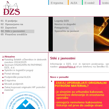
E-trgovina
ALEA
E-vedež
Izobr
01 O podjetju
Logotip DZS
02 Opozarjamo na
Novice in dogodki
03 Zaposleni
Fotogalerija
04 Stiki z javnostmi
Sporočila za javnost
05 Finančno središče
Aktualno
Stiki z javnostmi
Katalog šolskih učbenikov in delovnih
zvezkov 2024/2025
Informacije o DZS, d.d. in njenem poslovanju, vp
Seznam KNJIGARN IN PAPIRNIC
naslov:
uprava@dzs.si
ali po telefonu na številko 0
DZS, d.d.
Splošni in logistični pogoji
Portal slovarji
Podjetniški portal ALEA
Novo v ponudbi
E-trgovina
Mozaik podjetnih
Zakaj kupovati originalni HP potrošni
material