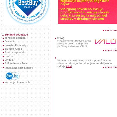
več o te
Zunanje povezave
Tehniška založba
VALÚ
V naši internet trgovini lahko
Dnevnik
odslej kupujete tudi preko
Založba Cambridge
plačilnega sistema VALÚ!
Založba Cideb
več o te
Ruski ekspres d.o.o.
Bartus
Lingula
Obrazec za uveljavitev pravice potrošnika do
BIP jezikovna šola
odstopa od pogodbe, sklenjene na daljavo se
nahaja
tukaj
.
več o te
Jezikovna šola Sterling
Verba, jezikovna šola